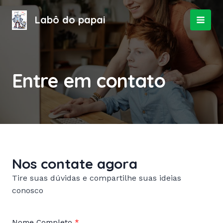
Ir
para
Labô do papai
MAI
o
conteúdo
MEN
Entre em contato
Nos contate agora
Tire suas dúvidas e compartilhe suas ideias
conosco
Nome Completo