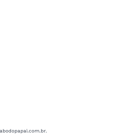
nício
Sobre
Loja
Blog
Contato
labodopapai.com.br.