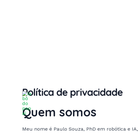
Política de privacidade
Ir
para
Labô do papai
o
Quem somos
conteúdo
Meu nome é Paulo Souza, PhD em robótica e IA, p