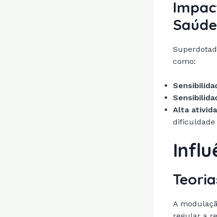
Impac
Saúde
Superdotado
como:
Sensibilida
Sensibilida
Alta ativid
dificuldad
Infl
Teori
A modulação
regular a r