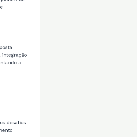
 e
sposta
 integração
entando a
os desafios
mento