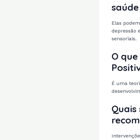
saúde
Elas podem
depressão e
sensoriais.
O que 
Positi
É uma teor
desenvolvim
Quais 
recom
Intervençõe