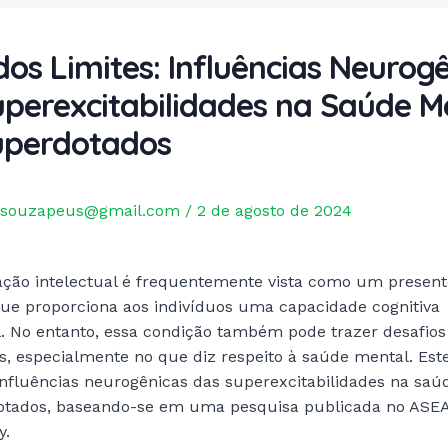
os Limites: Influências Neurog
uperexcitabilidades na Saúde M
uperdotados
souzapeus@gmail.com
/
2 de agosto de 2024
ação intelectual é frequentemente vista como um presen
ue proporciona aos indivíduos uma capacidade cognitiva
. No entanto, essa condição também pode trazer desafios
vos, especialmente no que diz respeito à saúde mental. Este
influências neurogênicas das superexcitabilidades na saú
otados, baseando-se em uma pesquisa publicada no ASE
y.