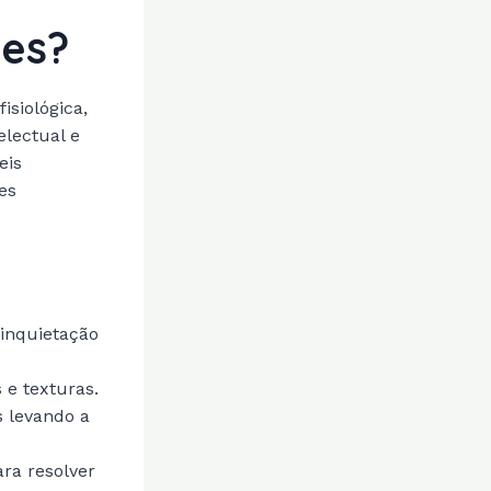
des?
isiológica,
electual e
eis
es
inquietação
 e texturas.
s levando a
ra resolver