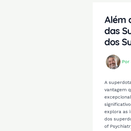
Além d
das S
dos S
Por
A superdot
vantagem q
excepcional
significati
explora as 
dos superd
of Psychiatr