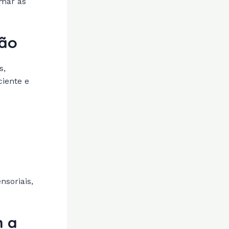
rmar as
ção
s,
ciente e
nsoriais,
m a