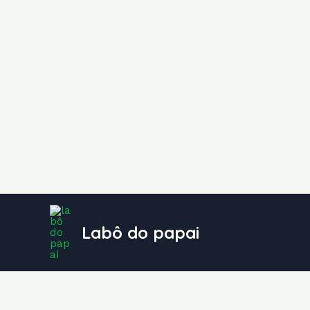
Ir
para
Labô do papai
o
conteúdo