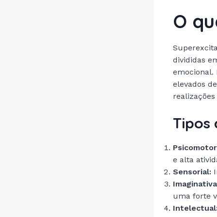
O qu
Superexcitab
divididas em
emocional.
elevados de
realizações
Tipos 
Psicomotor
e alta ativi
Sensorial:
I
Imaginativa
uma forte v
Intelectual