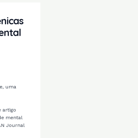
ênicas
ental
te, uma
 artigo
de mental
AN Journal