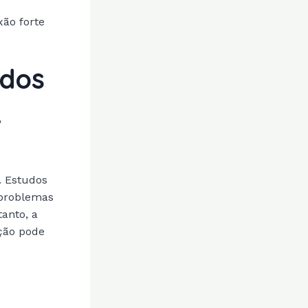
ão forte
ados
e
. Estudos
 problemas
anto, a
ação pode