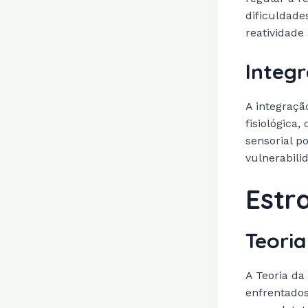
dificuldade
reatividade
Integr
A integraçã
fisiológica
sensorial p
vulnerabili
Estr
Teoria
A Teoria da
enfrentado