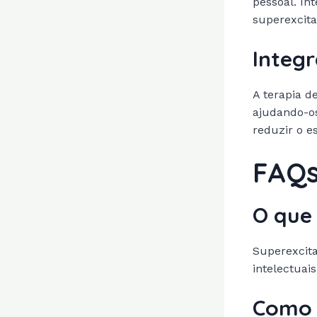
pessoal. In
superexcita
Integ
A terapia d
ajudando-os
reduzir o e
FAQ
O que 
Superexcita
intelectuai
Como 