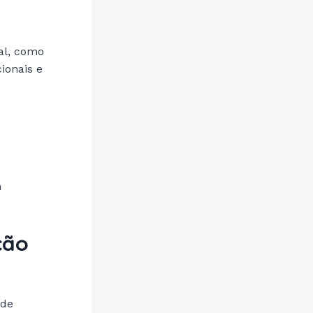
al, como
ionais e
m
ção
 de