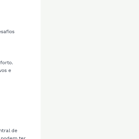
safios
forto.
vos e
tral de
s podem ter