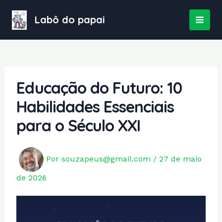
Ir
para
Labô do papai
MAI
o
conteúdo
MEN
Educação do Futuro: 10
Habilidades Essenciais
para o Século XXI
Por
souzapeus@gmail.com
/
27 de maio
de 2026