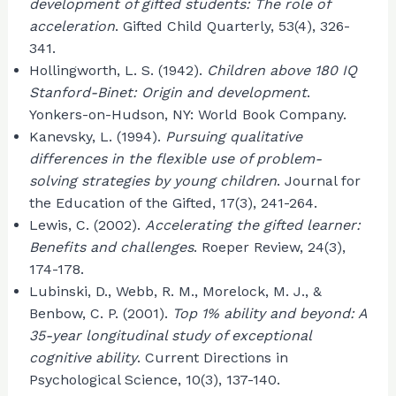
development of gifted students: The role of
acceleration
. Gifted Child Quarterly, 53(4), 326-
341.
Hollingworth, L. S. (1942).
Children above 180 IQ
Stanford-Binet: Origin and development
.
Yonkers-on-Hudson, NY: World Book Company.
Kanevsky, L. (1994).
Pursuing qualitative
differences in the flexible use of problem-
solving strategies by young children
. Journal for
the Education of the Gifted, 17(3), 241-264.
Lewis, C. (2002).
Accelerating the gifted learner:
Benefits and challenges
. Roeper Review, 24(3),
174-178.
Lubinski, D., Webb, R. M., Morelock, M. J., &
Benbow, C. P. (2001).
Top 1% ability and beyond: A
35-year longitudinal study of exceptional
cognitive ability
. Current Directions in
Psychological Science, 10(3), 137-140.