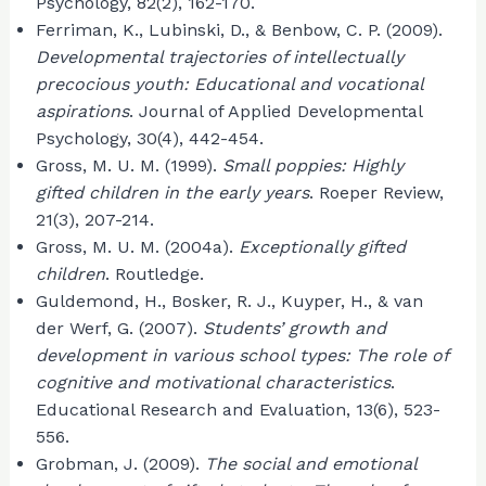
Psychology, 82(2), 162-170.
Ferriman, K., Lubinski, D., & Benbow, C. P. (2009).
Developmental trajectories of intellectually
precocious youth: Educational and vocational
aspirations
. Journal of Applied Developmental
Psychology, 30(4), 442-454.
Gross, M. U. M. (1999).
Small poppies: Highly
gifted children in the early years
. Roeper Review,
21(3), 207-214.
Gross, M. U. M. (2004a).
Exceptionally gifted
children
. Routledge.
Guldemond, H., Bosker, R. J., Kuyper, H., & van
der Werf, G. (2007).
Students’ growth and
development in various school types: The role of
cognitive and motivational characteristics
.
Educational Research and Evaluation, 13(6), 523-
556.
Grobman, J. (2009).
The social and emotional