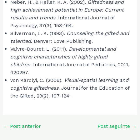
Neber, H., & Heller, K. A. (2002).
Giftedness and
high achievement potential in Europe: Current
results and trends
. International Journal of
Psychology, 37(3), 153-164.
Silverman, L. K. (1993).
Counseling the gifted and
talented
. Denver: Love Publishing.
Vaivre-Douret, L. (2011).
Developmental and
cognitive characteristics of highly gifted
children
. International Journal of Pediatrics, 2011,
420297.
von Karolyi, C. (2006).
Visual-spatial learning and
cognitive giftedness
. Journal for the Education of
the Gifted, 29(2), 107-124.
Post
←
Post anterior
Post seguinte
→
navigation