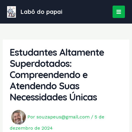
Ir
para
Labô do papai
MAI
o
conteúdo
MEN
Estudantes Altamente
Superdotados:
Compreendendo e
Atendendo Suas
Necessidades Únicas
Por
souzapeus@gmail.com
/
5 de
dezembro de 2024