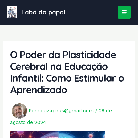
Ir
para
Labô do papai
MAI
o
conteúdo
MEN
O Poder da Plasticidade
Cerebral na Educação
Infantil: Como Estimular o
Aprendizado
Por
souzapeus@gmail.com
/
28 de
agosto de 2024