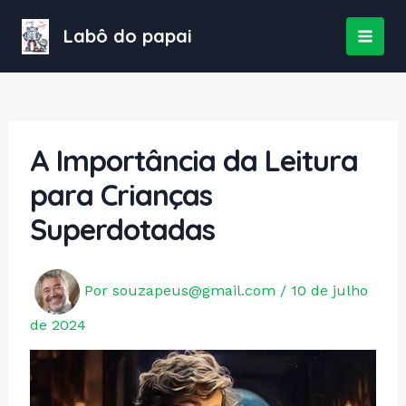
Ir
para
Labô do papai
MAI
o
conteúdo
MEN
A Importância da Leitura
para Crianças
Superdotadas
Por
souzapeus@gmail.com
/
10 de julho
de 2024