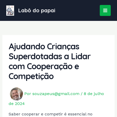
Ir
para
Labô do papai
MAI
o
conteúdo
MEN
Ajudando Crianças
Superdotadas a Lidar
com Cooperação e
Competição
Por
souzapeus@gmail.com
/
8 de julho
de 2024
Saber cooperar e competir é essencial no