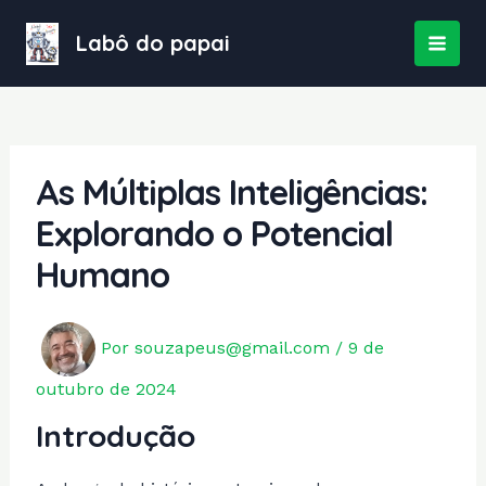
Ir
para
Labô do papai
MAI
o
conteúdo
MEN
As Múltiplas Inteligências:
Explorando o Potencial
Humano
Por
souzapeus@gmail.com
/
9 de
outubro de 2024
Introdução