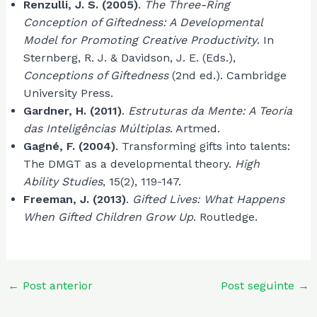
Renzulli, J. S. (2005)
.
The Three-Ring
Conception of Giftedness: A Developmental
Model for Promoting Creative Productivity
. In
Sternberg, R. J. & Davidson, J. E. (Eds.),
Conceptions of Giftedness
(2nd ed.). Cambridge
University Press.
Gardner, H. (2011)
.
Estruturas da Mente: A Teoria
das Inteligências Múltiplas
. Artmed.
Gagné, F. (2004)
. Transforming gifts into talents:
The DMGT as a developmental theory.
High
Ability Studies
, 15(2), 119-147.
Freeman, J. (2013)
.
Gifted Lives: What Happens
When Gifted Children Grow Up
. Routledge.
Post
←
Post anterior
Post seguinte
→
navigation