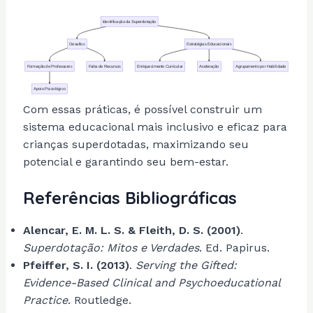
Identificação da Superdotação
Desafios
Estratégias Educacionais
Formação de Professores
Falta de Recursos
Enriquecimento Curricular
Aceleração
Agrupamento por Habilidade
Apoio Psicológico
Com essas práticas, é possível construir um
sistema educacional mais inclusivo e eficaz para
crianças superdotadas, maximizando seu
potencial e garantindo seu bem-estar.
Referências Bibliográficas
Alencar, E. M. L. S. & Fleith, D. S. (2001)
.
Superdotação: Mitos e Verdades
. Ed. Papirus.
Pfeiffer, S. I. (2013)
.
Serving the Gifted:
Evidence-Based Clinical and Psychoeducational
Practice
. Routledge.