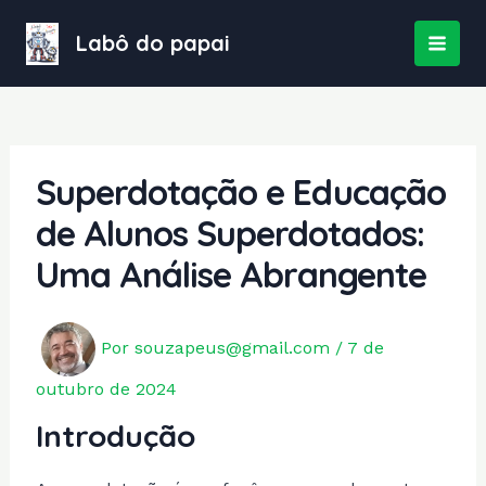
Ir
para
Labô do papai
MAI
o
conteúdo
MEN
Superdotação e Educação
de Alunos Superdotados:
Uma Análise Abrangente
Por
souzapeus@gmail.com
/
7 de
outubro de 2024
Introdução