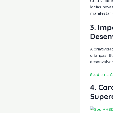
Criatividad
ideias nova
manifestar 
3. Imp
Desenv
A criativid
crianças. E
desenvolver
Studio na 
4. Car
Super