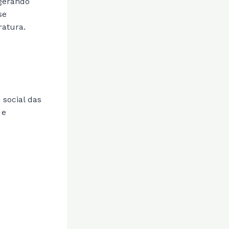
 gerando
se
ratura.
 social das
 e