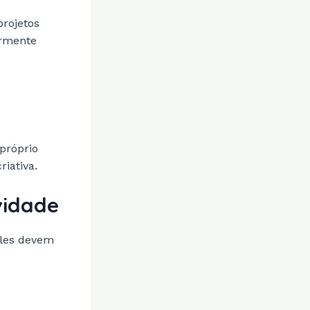
projetos
armente
próprio
riativa.
vidade
Eles devem