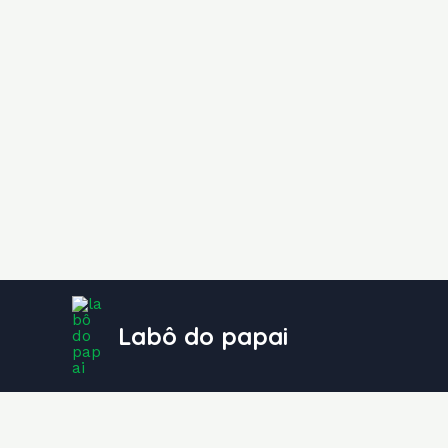
Ir
para
Labô do papai
o
conteúdo