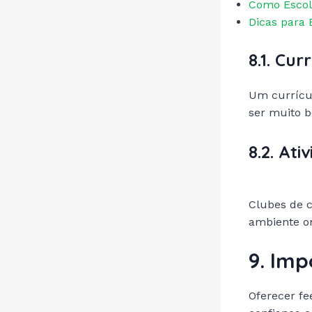
Como Escol
Dicas para 
8.1. Cur
Um currícul
ser muito b
8.2. At
Clubes de c
ambiente on
9. Imp
Oferecer fe