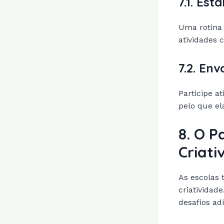
7.1. Es
Uma rotina 
atividades c
7.2. En
Participe a
pelo que el
8. O P
Criati
As escolas
criatividad
desafios ad