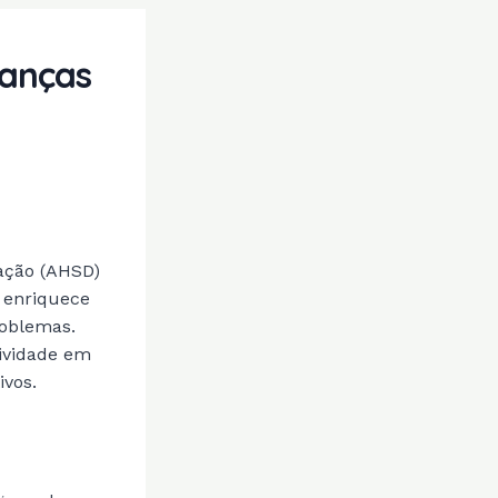
ianças
tação (AHSD)
ó enriquece
roblemas.
tividade em
ivos.