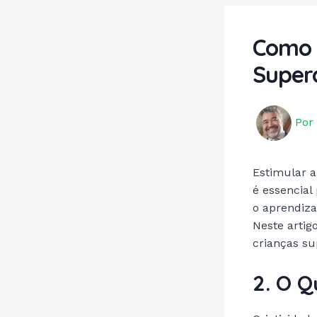
Como E
Super
Por
Estimular a
é essencial
o aprendiz
Neste artig
crianças su
2. O Q