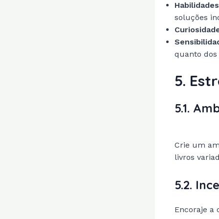
Habilidade
soluções in
Curiosidad
Sensibilid
quanto dos 
5. Est
5.1. Am
Crie um amb
livros varia
5.2. In
Encoraje a 