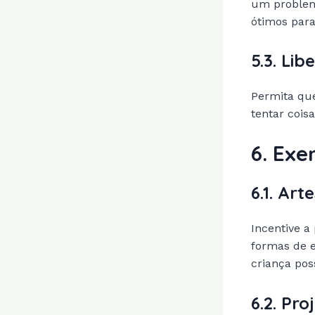
um problem
ótimos para
5.3. Li
Permita que
tentar cois
6. Exe
6.1. Ar
Incentive a
formas de e
criança pos
6.2. Pro