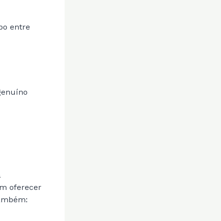
po entre
 genuíno
a
em oferecer
 também: