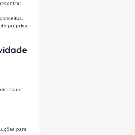
encontrar
conceitos.
nto próprias
ividade
de incluir
oluções para