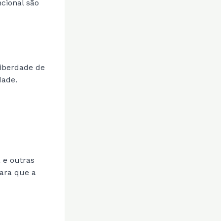
cional são
liberdade de
dade.
 e outras
para que a