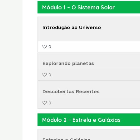
Módulo 1 – O Sistema Solar
Introdução ao Universo
0
Explorando planetas
0
Descobertas Recentes
0
Módulo 2 – Estrela e Galáxias
Estrelas e Galáxias