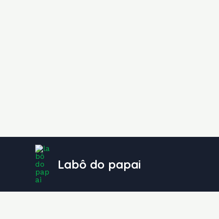
Ir
para
Labô do papai
o
conteúdo