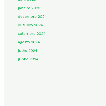
janeiro 2025
dezembro 2024
n
outubro 2024
setembro 2024
agosto 2024
n
n
julho 2024
o
junho 2024
ver
n
n
ma
o
ver
ar
n
údo
o
n