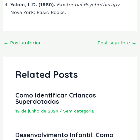
Yalom, I. D. (1980).
Existential Psychotherapy
.
Nova York: Basic Books.
Post
←
Post anterior
Post seguinte
→
navigation
Related Posts
Como Identificar Crianças
Superdotadas
19 de junho de 2024
/
Sem categoria
Desenvolvimento Infantil: Como