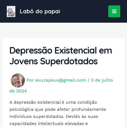
Ir
para
Labô do papai
MAI
o
conteúdo
MEN
Depressão Existencial em
Jovens Superdotados
Por
souzapeus@gmail.com
/
3 de julho
de 2024
A depressão existencial é uma condição
psicológica que pode afetar profundamente
indivíduos superdotados. Devido às suas
capacidades intelectuais elevadas e