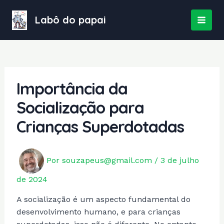
Ir
para
Labô do papai
MAI
o
conteúdo
MEN
Importância da
Socialização para
Crianças Superdotadas
Por
souzapeus@gmail.com
/
3 de julho
de 2024
A socialização é um aspecto fundamental do
desenvolvimento humano, e para crianças